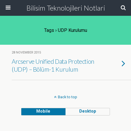
Bilisim Teknolojileri Notlari
Tags › UDP Kurulumu
28 NOVEMBER 2015
Arcserve Unified Data Protection
(UDP) – Bölüm-1 Kurulum
Back to top
Mobile
Desktop