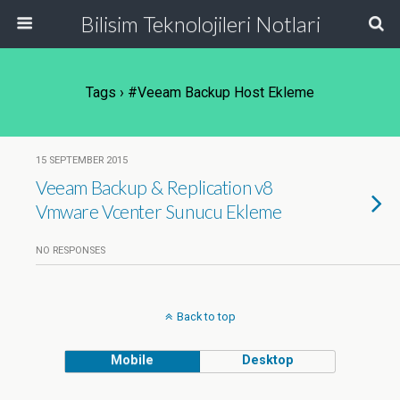
Bilisim Teknolojileri Notlari
Tags › #Veeam Backup Host Ekleme
15 SEPTEMBER 2015
Veeam Backup & Replication v8
Vmware Vcenter Sunucu Ekleme
NO RESPONSES
Back to top
Mobile
Desktop