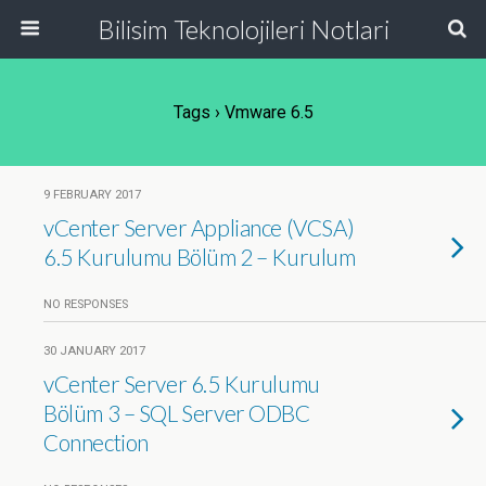
Bilisim Teknolojileri Notlari
Tags › Vmware 6.5
9 FEBRUARY 2017
vCenter Server Appliance (VCSA)
6.5 Kurulumu Bölüm 2 – Kurulum
NO RESPONSES
30 JANUARY 2017
vCenter Server 6.5 Kurulumu
Bölüm 3 – SQL Server ODBC
Connection