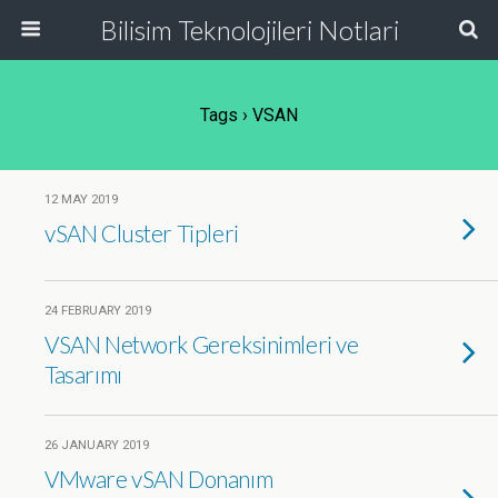
Bilisim Teknolojileri Notlari
Tags › VSAN
12 MAY 2019
vSAN Cluster Tipleri
24 FEBRUARY 2019
VSAN Network Gereksinimleri ve
Tasarımı
26 JANUARY 2019
VMware vSAN Donanım